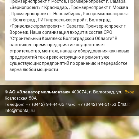
Промзернопроект г. Ростов, Промзернопроект г. Самара,
«Зернопроект» г.Краснодар, , Промзернопроект г. Москва
, Промзернопроект г. Новосибирск , Роспромколхозпроект
г. Волгоград , ПИ Гипросельхозстрой г. Волгоград ,
«Приволжскпромпроект» г. Саратов, Промзернопроект г.
Воронеж. Наша организация входит в состав СРО
"Строительный Комплекс Волгоградской Области" В
настоящее время предприятие осуществляет
строительство, монтаж, наладку оборудования как новых
предприятий так и реконструкцию и ремонт уже
существующих предприятий по хранению и переработке
зерна любой мощности.
© АО «Элеватормельмонтаж»
400074, г. Волгоград, ул.
Вход
Козловская 50А
Телефон: +7 (8442) 94-44-65 Факс: +7 (8442) 94-51-53 Email:
info@montaj.ru