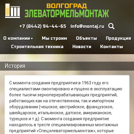
+7 (8442) 94-44-65
info@montaj.ru
О компании
Мы строим
Объекты
Продукция
Строительная техника
Новости
Контакты
История
С момента создания предприятия в 1963 году его
специалистами смонтировано и пущено в эксплуатацию
более тысячи зерноперерабатывающих предприятий,
работающих как на отечественном, так и импортном
оборудовании (чешское, австрийское, французское,
швейцарское, итальянское, датское, американское,
турецкое и т.д). С момента создания предприятие
находилось в тресте специализированных монтажных
предприятий «Спецэлеватормельмонтаж», которые